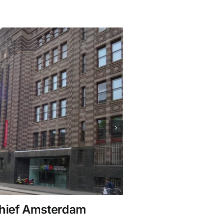
chief Amsterdam
Zorgcentrum