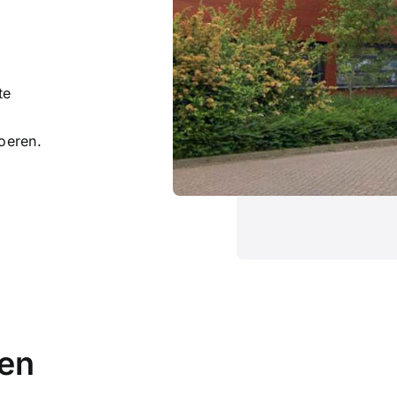
te
oeren.
ten