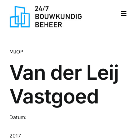
Ga
naar
Toggle
inhoud
Naviga
Home
MJOP
Diensten
Van der Leij
Portfolio
Vastgoed
Datum:
2017