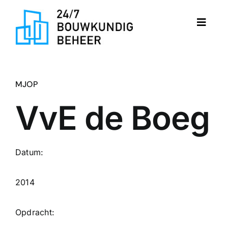
Ga
naar
Toggle
inhoud
Naviga
Home
MJOP
Diensten
VvE de Boeg
Portfolio
Datum:
2014
Opdracht: